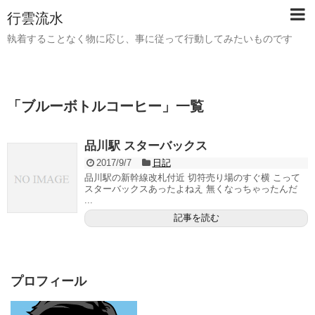
行雲流水
執着することなく物に応じ、事に従って行動してみたいものです
「
ブルーボトルコーヒー
」
一覧
品川駅 スターバックス
2017/9/7
日記
品川駅の新幹線改札付近 切符売り場のすぐ横 こって
スターバックスあったよねえ 無くなっちゃったんだ
...
記事を読む
プロフィール