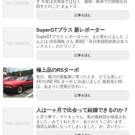
す 今度は北海道ではなく、愛知・岐阜での開催を目
指すとのこと まぁトヨ...
記事を読む
SuperGTプラス 新レポーター
SuperGTプラス レポーターが、また変わりました こ
んどは 渋谷飛鳥 さん 第8回『全日本国民的美少女コ
ンテスト』のグランプ...
記事を読む
極上品のRSターボ
先日、横川の釜飯屋に寄ったとき、とても美しい
SKYLINE RS ターボ に出会いました 最初見た時
は、あまりに塗装がきれい...
記事を読む
人は一ヶ月で出会って結婚できるのか？
と言う事で、マリキュラム。私の最終回が放送され
ました。みてくれた方々、ありがとうございます。
残念な結果になってしまいました。が。言いたい...