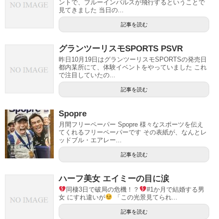
ントで、ブルーインパルスが飛行するということで
見てきました 当日の...
記事を読む
グランツーリスモSPORTS PSVR
昨日10月19日はグランツーリスモSPORTSの発売日
都内某所にて、体験イベントをやっていました これ
で注目していたの...
記事を読む
Spopre
月間フリーペーパー Spopre 様々なスポーツを伝え
てくれるフリーペーパーです その表紙が、なんとレ
ッドブル・エアレー...
記事を読む
ハーフ美女 エイミーの目に涙
同棲3日で破局の危機！？
#1か月で結婚する男
女 にすれ違いが
「この光景見てられ...
記事を読む