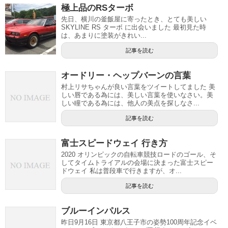
極上品のRSターボ
先日、横川の釜飯屋に寄ったとき、とても美しい
SKYLINE RS ターボ に出会いました 最初見た時
は、あまりに塗装がきれい...
記事を読む
オードリー・ヘップバーンの言葉
村上リサちゃんが良い言葉をツイートしてました 美
しい唇である為には、美しい言葉を使いなさい。美
しい瞳である為には、他人の美点を探しなさ...
記事を読む
富士スピードウェイ 行き方
2020 オリンピックの自転車競技ロードのゴール、そ
してタイムトライアルの会場に決まった富士スピー
ドウェイ 私は普段車で行きますが、オ...
記事を読む
ブルーインパルス
昨日9月16日 東京都八王子市の姿勢100周年記念イベ