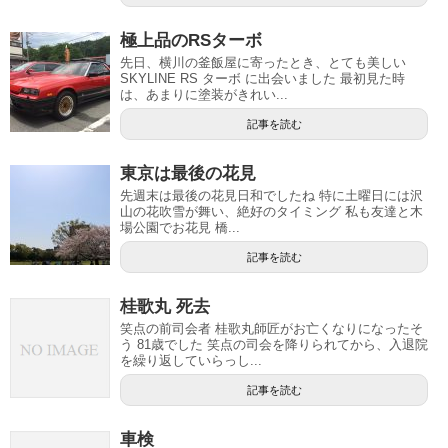
極上品のRSターボ
先日、横川の釜飯屋に寄ったとき、とても美しい
SKYLINE RS ターボ に出会いました 最初見た時
は、あまりに塗装がきれい...
記事を読む
東京は最後の花見
先週末は最後の花見日和でしたね 特に土曜日には沢
山の花吹雪が舞い、絶好のタイミング 私も友達と木
場公園でお花見 橋...
記事を読む
桂歌丸 死去
笑点の前司会者 桂歌丸師匠がお亡くなりになったそ
う 81歳でした 笑点の司会を降りられてから、入退院
を繰り返していらっし...
記事を読む
車検