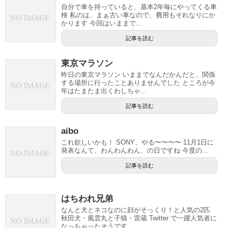
自分で車を持っていると、基本2年毎にやってくる車
検 私のは、まぁ古い車なので、費用もそれなりにか
かります 今回はいままで...
記事を読む
東京マラソン
昨日の東京マラソン いままでなんだかんだと、関係
する場所に行ったことありませんでした ところが今
年はたまたま出くわしちゃ...
記事を読む
aibo
これ欲しいかも！ SONY、やる〜〜〜〜 11月1日に
発表なんて、わんわんわん、の日ですね 今度の...
記事を読む
はちわれ兄弟
なんと犬とネコなのに顔がそっくり！と人気の2匹
秋田犬・風雲丸と子猫・雷蔵 Twitter で一躍人気者に
なっちゃったそうです ...