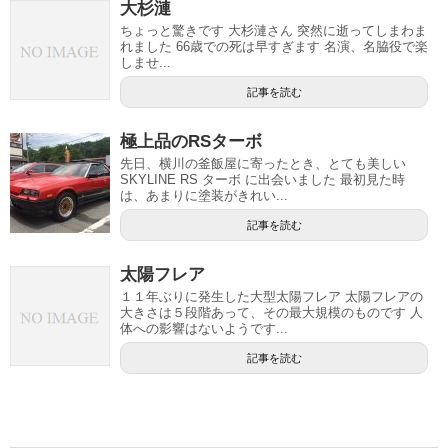
大杉漣
ちょっと驚きです 大杉漣さん 突然に逝ってしまわま
れました 66歳での死は早すぎます 名演、名脇役で楽
しませ...
記事を読む
極上品のRSターボ
先日、横川の釜飯屋に寄ったとき、とても美しい
SKYLINE RS ターボ に出会いました 最初見た時
は、あまりに塗装がきれい...
記事を読む
太陽フレア
１１年ぶりに発生した大型太陽フレア 太陽フレアの
大きさは５段階あって、その最大規模のものです 人
体への影響はないようです...
記事を読む