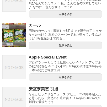
飛び込んできたコレ！ 私、こんなもの検索してない
よ なのに、色んなサイトでこれ...
記事を読む
カール
明治のカールって関東じゃ8月までで販売終了じゃか
なったっけ？ 近所のスーパーでまだ売っているんだ
けど 8月生産分まで売る...
記事を読む
Apple Special Event
プログラマーとしては見逃せないイベント アップル
の秋の発表会 今年は9月12日10時(太平洋標準時)から
日本時間だと毎度恒例...
記事を読む
安室奈美恵 引退
なんとビックリなニュース デビュー25周年を迎えた
と思ったら、突然の引退宣言！ １年後の2018年9月
16日で最後だそう ...