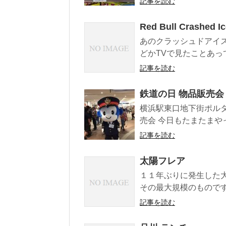
記事を読む
Red Bull Crashed I
あのクラッシュドアイス
どかTVで見たことあって
記事を読む
鉄道の日 物品販売会
横浜駅東口地下街ポル
売会 今日もたまたまやって
記事を読む
太陽フレア
１１年ぶりに発生した
その最大規模のものです
記事を読む