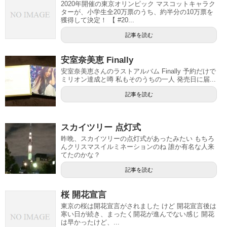
2020年開催の東京オリンピック マスコットキャラク
ターが、小学生全20万票のうち、約半分の10万票を
獲得して決定！ 【 #20...
記事を読む
安室奈美恵 Finally
安室奈美恵さんのラストアルバム Finally 予約だけで
ミリオン達成と噂 私もそのうちの一人 発売日に届...
記事を読む
スカイツリー 点灯式
昨晩、スカイツリーの点灯式があったみたい もちろ
んクリスマスイルミネーションのね 誰か有名な人来
てたのかな？
記事を読む
桜 開花宣言
東京の桜は開花宣言がされました けど 開花宣言後は
寒い日が続き、まったく開花が進んでない感じ 開花
は早かったけど、...