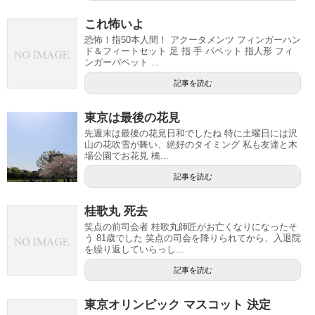
これ怖いよ
恐怖！指50本人間！ アクータメンツ フィンガーハン
ド＆フィートセット 足 指 手 パペット 指人形 フィ
ンガーパペット ...
記事を読む
東京は最後の花見
先週末は最後の花見日和でしたね 特に土曜日には沢
山の花吹雪が舞い、絶好のタイミング 私も友達と木
場公園でお花見 橋...
記事を読む
桂歌丸 死去
笑点の前司会者 桂歌丸師匠がお亡くなりになったそ
う 81歳でした 笑点の司会を降りられてから、入退院
を繰り返していらっし...
記事を読む
東京オリンピック マスコット 決定