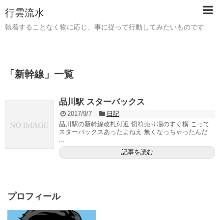
行雲流水
執着することなく物に応じ、事に従って行動してみたいものです
「
新幹線
」
一覧
品川駅 スターバックス
2017/9/7
日記
品川駅の新幹線改札付近 切符売り場のすぐ横 こって
スターバックスあったよねえ 無くなっちゃったんだ
...
記事を読む
プロフィール