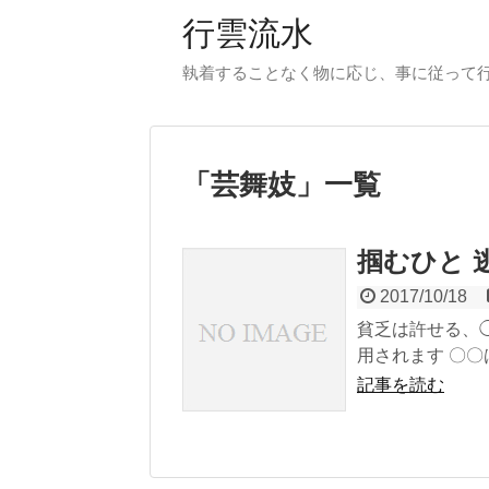
行雲流水
執着することなく物に応じ、事に従って
「
芸舞妓
」
一覧
掴むひと 
2017/10/18
貧乏は許せる、
用されます 〇〇
記事を読む