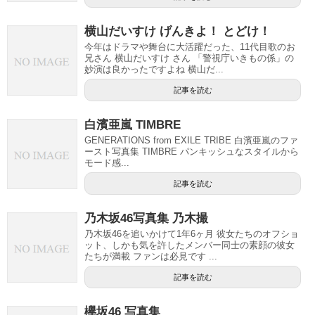
横山だいすけ げんきよ！ とどけ！
今年はドラマや舞台に大活躍だった、11代目歌のお
兄さん 横山だいすけ さん 「警視庁いきもの係」の
妙演は良かったですよね 横山だ...
記事を読む
白濱亜嵐 TIMBRE
GENERATIONS from EXILE TRIBE 白濱亜嵐のファ
ースト写真集 TIMBRE パンキッシュなスタイルから
モード感...
記事を読む
乃木坂46写真集 乃木撮
乃木坂46を追いかけて1年6ヶ月 彼女たちのオフショ
ット、しかも気を許したメンバー同士の素顔の彼女
たちが満載 ファンは必見です ...
記事を読む
欅坂46 写真集