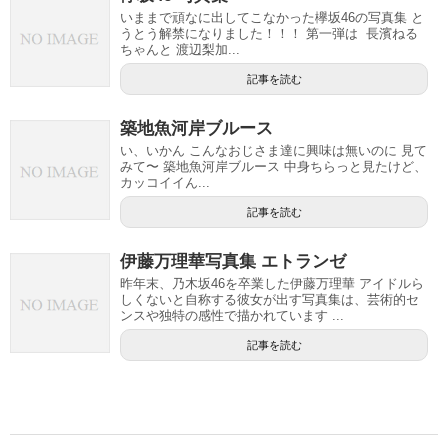
いままで頑なに出してこなかった欅坂46の写真集 と
うとう解禁になりました！！！ 第一弾は 長濱ねる
ちゃんと 渡辺梨加...
記事を読む
築地魚河岸ブルース
い、いかん こんなおじさま達に興味は無いのに 見て
みて〜 築地魚河岸ブルース 中身ちらっと見たけど、
カッコイイん...
記事を読む
伊藤万理華写真集 エトランゼ
昨年末、乃木坂46を卒業した伊藤万理華 アイドルら
しくないと自称する彼女が出す写真集は、芸術的セ
ンスや独特の感性で描かれています ...
記事を読む