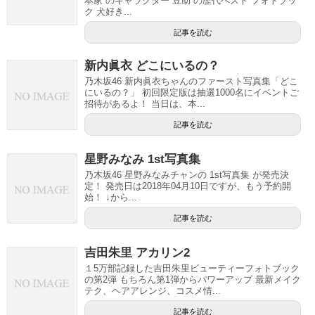
本家 のキャラクター 豆助 の歴代ベスト フォトブッ
ク 犬好き...
記事を読む
新内眞衣 どこにいるの？
乃木坂46 新内眞衣ちゃんのファースト写真集「どこ
にいるの？」 初回限定版は抽選1000名にイベントご
招待があるよ！ 当日は、本...
記事を読む
星野みなみ 1st写真集
乃木坂46 星野みなみチャンの 1st写真集 が発売決
定！ 発売日は2018年04月10日ですが、もう予約開
始！ ↓から...
記事を読む
吉田朱里 アカリン2
１5万部記録した吉田朱里ビューティーフォトブック
の第2弾 もちろん第1弾からパワーアップ 最新メイク
テク、ヘアアレンジ、コスメ情...
記事を読む