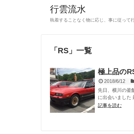
行雲流水
執着することなく物に応じ、事に従って
「
RS
」
一覧
極上品のR
2018/6/12
先日、横川の釜飯
に出会いました 
記事を読む