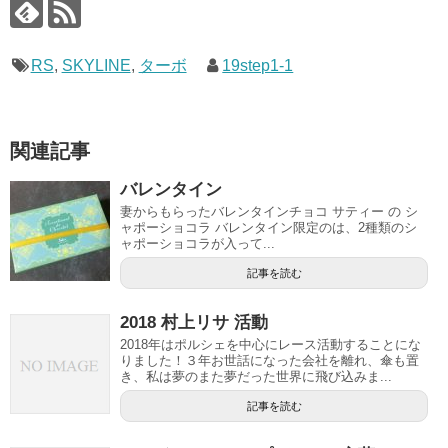
RS
,
SKYLINE
,
ターボ
19step1-1
関連記事
バレンタイン
妻からもらったバレンタインチョコ サティー の シ
ャポーショコラ バレンタイン限定のは、2種類のシ
ャポーショコラが入って...
記事を読む
2018 村上リサ 活動
2018年はポルシェを中心にレース活動することにな
りました！３年お世話になった会社を離れ、傘も置
き、私は夢のまた夢だった世界に飛び込みま...
記事を読む