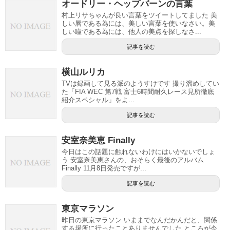
オードリー・ヘップバーンの言葉
村上リサちゃんが良い言葉をツイートしてました 美
しい唇である為には、美しい言葉を使いなさい。美
しい瞳である為には、他人の美点を探しなさ...
記事を読む
横山ルリカ
TVは録画して見る派のようすけです 撮り溜めしてい
た「FIA WEC 第7戦 富士6時間耐久レース見所徹底
紹介スペシャル」をよ...
記事を読む
安室奈美恵 Finally
今日はこの話題に触れないわけにはいかないでしょ
う 安室奈美恵さんの、おそらく最後のアルバム
Finally 11月8日発売ですが...
記事を読む
東京マラソン
昨日の東京マラソン いままでなんだかんだと、関係
する場所に行ったことありませんでした ところが今