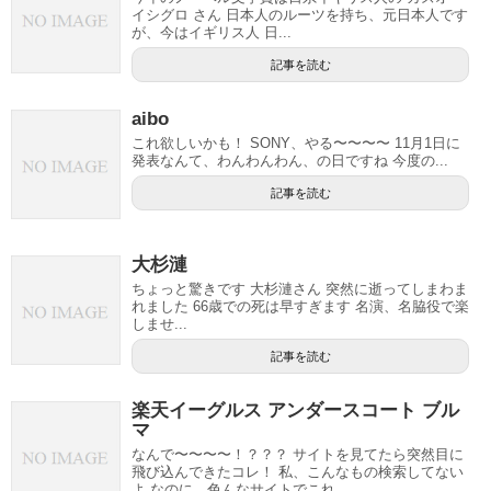
イシグロ さん 日本人のルーツを持ち、元日本人です
が、今はイギリス人 日...
記事を読む
aibo
これ欲しいかも！ SONY、やる〜〜〜〜 11月1日に
発表なんて、わんわんわん、の日ですね 今度の...
記事を読む
大杉漣
ちょっと驚きです 大杉漣さん 突然に逝ってしまわま
れました 66歳での死は早すぎます 名演、名脇役で楽
しませ...
記事を読む
楽天イーグルス アンダースコート ブル
マ
なんで〜〜〜〜！？？？ サイトを見てたら突然目に
飛び込んできたコレ！ 私、こんなもの検索してない
よ なのに、色んなサイトでこれ...