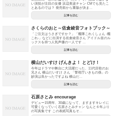
い演技が注目の女優 浜辺美波チャン CMでも見たこ
とあるのでは？ 発売前から重版が決ま...
記事を読む
さくらのおと～佐倉綾音フォトブック～
「ご注文はうさぎですか？」「艦隊これくしょん -艦
これ-」などに出演する佐倉綾音さん アイドル並のル
ックスを持つ人気声優の一人です ...
記事を読む
横山だいすけ げんきよ！ とどけ！
今年はドラマや舞台に大活躍だった、11代目歌のお
兄さん 横山だいすけ さん 「警視庁いきもの係」の
妙演は良かったですよね 横山だ...
記事を読む
石原さとみ encourage
デビュー15周年、30歳になって、ますますキレイに
可愛くなっていく石原さとみチャン なんと６年ぶり
の写真集です この表紙写真もそ...