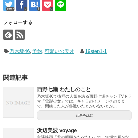
error
0
0
フォローする
乃木坂46
,
予約
,
可愛いの天才
19step1-1
関連記事
西野七瀬 わたしのこと
乃木坂46で抜群の人気を誇る西野七瀬チャン TVドラ
マ「電影少女」では、キャラのイメージそのまま
で、悶絶した人が多数いたとかいないとか...
記事を読む
浜辺美波 voyage
主演映画「君の膵臓をたべたい」で、無垢で履かな