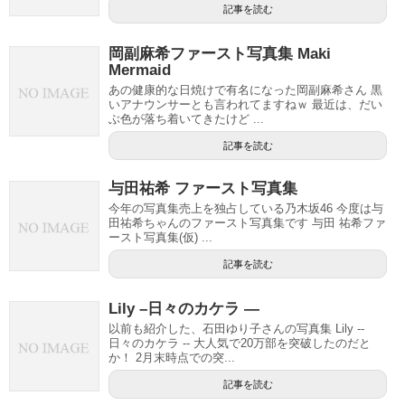
記事を読む
岡副麻希ファースト写真集 Maki
Mermaid
あの健康的な日焼けで有名になった岡副麻希さん 黒
いアナウンサーとも言われてますねｗ 最近は、だい
ぶ色が落ち着いてきたけど ...
記事を読む
与田祐希 ファースト写真集
今年の写真集売上を独占している乃木坂46 今度は与
田祐希ちゃんのファースト写真集です 与田 祐希ファ
ースト写真集(仮) ...
記事を読む
Lily –日々のカケラ —
以前も紹介した、石田ゆり子さんの写真集 Lily --
日々のカケラ -- 大人気で20万部を突破したのだと
か！ 2月末時点での突...
記事を読む