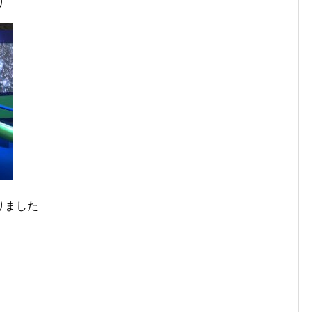
り
りました