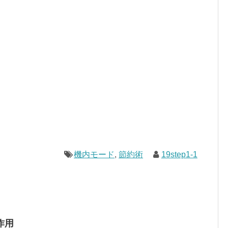
機内モード
,
節約術
19step1-1
作用