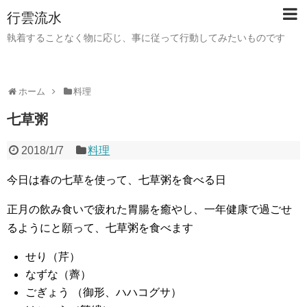
行雲流水
執着することなく物に応じ、事に従って行動してみたいものです
ホーム
料理
七草粥
2018/1/7
料理
今日は春の七草を使って、七草粥を食べる日
正月の飲み食いで疲れた胃腸を癒やし、一年健康で過ごせ
るようにと願って、七草粥を食べます
せり（芹）
なずな（薺）
ごぎょう （御形、ハハコグサ）