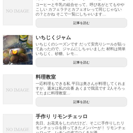
コーヒーと牛乳の組合せって、呼び名がとてもやや
こしい カフェラテとカフェオレって同じじゃない
の？とかね そこで一覧にしちゃいます...
記事を読む
いちじくジャム
いちじくのシーズンです だって安売りシールが貼っ
てあったので、ジャムにしちゃいました 材料は簡単
いちじく、砂糖、レモ...
記事を読む
料理教室
一応料理もできる私 平日は奥さんが料理してくれま
すが、週末は私の出番 あくまで我流です 2人そろっ
てたまに料理教室...
記事を読む
手作り リモンチェッロ
先日、お花見をしたのだけど、そこに手作りしたリ
モンチェッロを持ってきたメンバーが！ リモンチェ
ッロって、レモンの皮でつくるお酒...