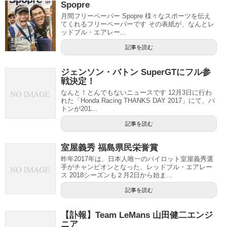
Spopre
月間フリーペーパー Spopre 様々なスポーツを伝え
てくれるフリーペーパーです その表紙が、なんとレ
ッドブル・エアレー...
記事を読む
ジェンソン・バトン SuperGTにフル参
戦決定！
なんと！とんでもないニュースです 12月3日に行わ
れた「Honda Racing THANKS DAY 2017」にて、バ
トンが201...
記事を読む
室屋義秀 福島県民栄誉賞
昨年2017年は、日本人唯一のパイロット室屋義秀選
手がチャンピオンとなった、レッドブル・エアレー
ス 2018シーズンも２月2日から始ま...
記事を読む
【訃報】Team LeMans 山田健二エンジ
ニア