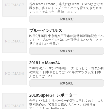
現在Team LeMans、過去にはTeam TOM’Sなどで活
躍され、多くのトップドライバーを育ててきた名エ
ンジニアであった山田健二エンジ...
記事を読む
ブルーインパルス
昨日9月16日 東京都八王子市の姿勢100周年記念イベ
ントで、ブルーインパルスが飛行するということで
見てきました 当日の...
記事を読む
2018 Le Mans24
2018年のル・マン24時間レース とうとうトヨタが初
の栄冠！ 日本車としては1991年のマツダ以来 日本
人としては、20...
記事を読む
2018SuperGT レポーター
今年もやるよ！リポーター(^O^) よろしくね！！より
突き詰めた、私独自目線のリポート。頑張りま
す！！！！ pic.twitter.co...