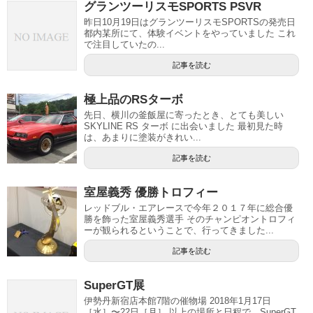
グランツーリスモSPORTS PSVR
昨日10月19日はグランツーリスモSPORTSの発売日
都内某所にて、体験イベントをやっていました これ
で注目していたの...
記事を読む
極上品のRSターボ
先日、横川の釜飯屋に寄ったとき、とても美しい
SKYLINE RS ターボ に出会いました 最初見た時
は、あまりに塗装がきれい...
記事を読む
室屋義秀 優勝トロフィー
レッドブル・エアレースで今年２０１７年に総合優
勝を飾った室屋義秀選手 そのチャンピオントロフィ
ーが観られるということで、行ってきました...
記事を読む
SuperGT展
伊勢丹新宿店本館7階の催物場 2018年1月17日
［水］〜22日［月］ 以上の場所と日程で、SuperGT