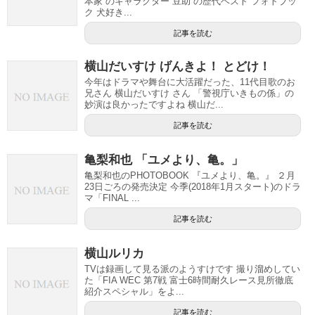
本家 のキャラクター 豆助 の歴代ベスト フォトブッ
ク 犬好き...
記事を読む
横山だいすけ げんきよ！ とどけ！
今年はドラマや舞台に大活躍だった、11代目歌のお
兄さん 横山だいすけ さん 「警視庁いきもの係」の
妙演は良かったですよね 横山だ...
記事を読む
亀梨和也 「ユメより、亀。」
亀梨和也のPHOTOBOOK 『ユメより、亀。』 ２月
23日ごろの発売決定 今季(2018年1月スタート)のドラ
マ「FINAL ...
記事を読む
横山ルリカ
TVは録画して見る派のようすけです 撮り溜めしてい
た「FIA WEC 第7戦 富士6時間耐久レース見所徹底
紹介スペシャル」をよ...
記事を読む