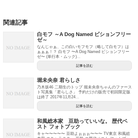
関連記事
白モフ ～A Dog Named ビションフリー
ゼ～
なんじゃぁ、この白いモフモフ（略して白モフ）は
ぁぁぁ！？ 白モフ 〜A Dog Named ビションフリー
ゼ〜 (単行本・ムック)...
記事を読む
堀未央奈 君らしさ
乃木坂46 二期生のトップ 堀未央奈ちゃんのファース
ト写真集「君らしさ」 予約だけの販売で初回限定版
は終了 2017年11月24...
記事を読む
和風総本家 豆助っていいな。 歴代ベ
スト フォトブック
キャ〜〜〜〜〜 豆助よぉぉぉ〜〜〜 TV東京 和風総