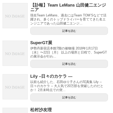
【訃報】Team LeMans 山田健二エンジ
ニア
現在Team LeMans、過去にはTeam TOM’Sなどで活
躍され、多くのトップドライバーを育ててきた名エ
ンジニアであった山田健二エンジ...
記事を読む
SuperGT展
伊勢丹新宿店本館7階の催物場 2018年1月17日
［水］〜22日［月］ 以上の場所と日程で、SuperGT
の展示会が行わ...
記事を読む
Lily –日々のカケラ —
以前も紹介した、石田ゆり子さんの写真集 Lily --
日々のカケラ -- 大人気で20万部を突破したのだと
か！ 2月末時点での突...
記事を読む
松村沙友理