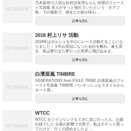
乃木坂46で人気な松村沙友理ちゃん 待望のファース
ト写真集 本人がずっと憧れていたという「オアフ
島」での撮影で、彼女との旅が味わ...
記事を読む
2018 村上リサ 活動
2018年はポルシェを中心にレース活動することにな
りました！３年お世話になった会社を離れ、傘も置
き、私は夢のまた夢だった世界に飛び込みま...
記事を読む
白濱亜嵐 TIMBRE
GENERATIONS from EXILE TRIBE 白濱亜嵐のファ
ースト写真集 TIMBRE パンキッシュなスタイルから
モード感...
記事を読む
WTCC
WTCC をツインリンクもてぎに見に行った人、お疲
れ様でした 台風の影響で大雨で、私はチケット買っ
てたけど、行くの諦めましたよ ...