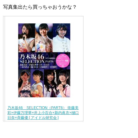
写真集出たら買っちゃおうかな？
乃木坂46 SELECTION（PART6） 衛藤美
彩×伊藤万理華×井上小百合×新内眞衣×樋口
日奈×斉藤優 [ アイドル研究会 ]